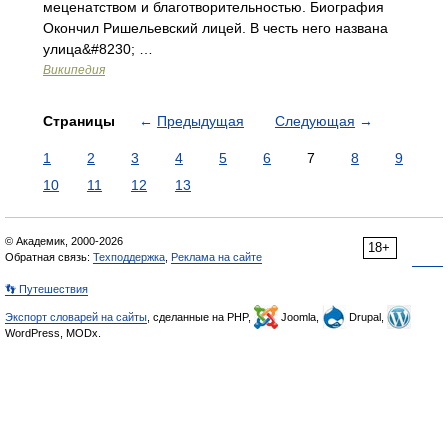
меценатством и благотворительностью. Биография
Окончил Ришельевский лицей. В честь него названа
улица&#8230; …
Википедия
Страницы
←
Предыдущая
Следующая
→
1
2
3
4
5
6
7
8
9
10
11
12
13
© Академик, 2000-2026
18+
Обратная связь:
Техподдержка
,
Реклама на сайте
👣 Путешествия
Экспорт словарей на сайты
, сделанные на PHP,
Joomla,
Drupal,
WordPress, MODx.