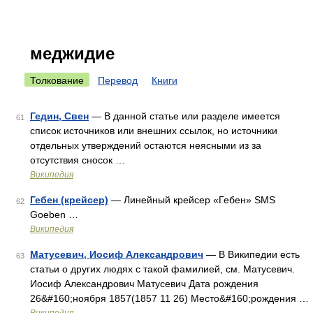
меджидие
Толкование
Перевод
Книги
Гедин, Свен
— В данной статье или разделе имеется
61
список источников или внешних ссылок, но источники
отдельных утверждений остаются неясными из за
отсутствия сносок …
Википедия
Гебен (крейсер)
— Линейный крейсер «Гебен» SMS
62
Goeben …
Википедия
Матусевич, Иосиф Александрович
— В Википедии есть
63
статьи о других людях с такой фамилией, см. Матусевич.
Иосиф Александрович Матусевич Дата рождения
26&#160;ноября 1857(1857 11 26) Место&#160;рождения …